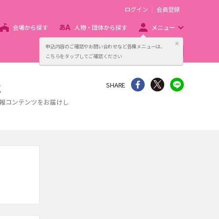
ログイン
会員登録
会場から探す
人物・団体から探す
メニュー
閉じる
申込内容のご確認やお問い合わせなど各種メニューは、
主催者向け販売サービス
こちらをタップしてご確認ください
報
シェア
Twitter
line
SHARE
な情報コンテンツをお届けし