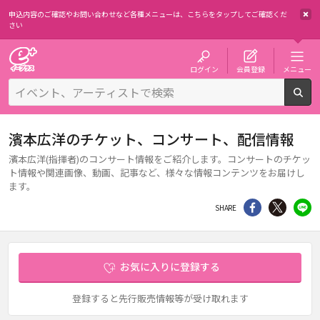
申込内容のご確認やお問い合わせなど各種メニューは、
こちらをタップしてご確認くだ
さい
チケット予約・購入・販売のイープラス
ログイン
会員登録
メニュー
検
濱本広洋のチケット、コンサート、配信情報
濱本広洋(指揮者)のコンサート情報をご紹介します。コンサートのチケッ
ト情報や関連画像、動画、記事など、様々な情報コンテンツをお届けし
ます。
シェア
Twitter
li
SHARE
お気に入りに登録する
登録すると先行販売情報等が受け取れます