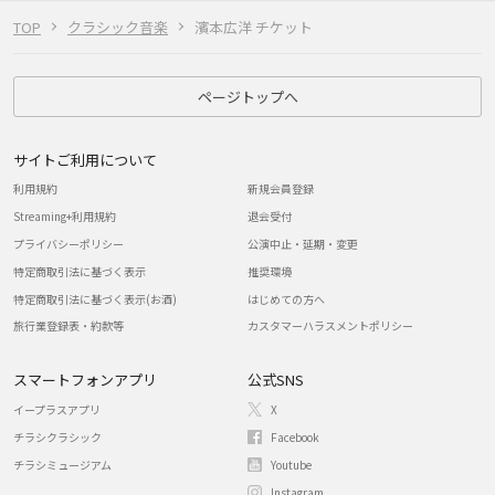
TOP
クラシック音楽
濱本広洋 チケット
ページトップへ
サイトご利用について
利用規約
新規会員登録
Streaming+利用規約
退会受付
プライバシーポリシー
公演中止・延期・変更
特定商取引法に基づく表示
推奨環境
特定商取引法に基づく表示(お酒)
はじめての方へ
旅行業登録表・約款等
カスタマーハラスメントポリシー
スマートフォンアプリ
公式SNS
イープラスアプリ
X
チラシクラシック
Facebook
チラシミュージアム
Youtube
Instagram