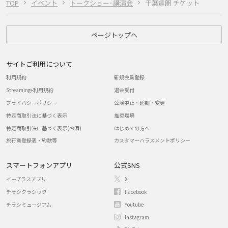
TOP
イベント
トークショー･講演会
千葉達朗 チケット
ページトップへ
サイトご利用について
利用規約
新規会員登録
Streaming+利用規約
退会受付
プライバシーポリシー
公演中止・延期・変更
特定商取引法に基づく表示
推奨環境
特定商取引法に基づく表示(お酒)
はじめての方へ
旅行業登録表・約款等
カスタマーハラスメントポリシー
スマートフォンアプリ
公式SNS
イープラスアプリ
X
チラシクラシック
Facebook
チラシミュージアム
Youtube
Instagram