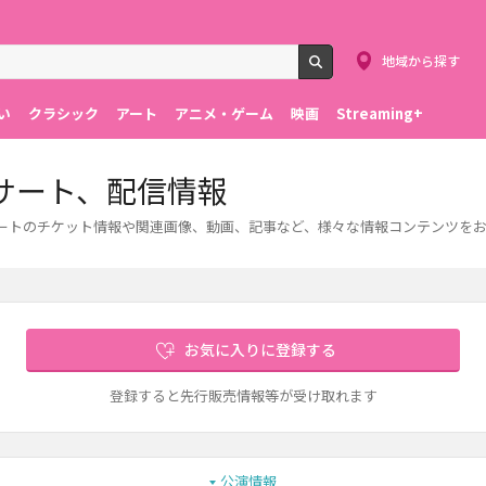
地域から探す
検索
い
クラシック
アート
アニメ・ゲーム
映画
Streaming+
サート、配信情報
サートのチケット情報や関連画像、動画、記事など、様々な情報コンテンツを
お気に入りに登録する
登録すると先行販売情報等が受け取れます
公演情報