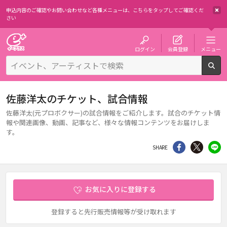
申込内容のご確認やお問い合わせなど各種メニューは、
こちらをタップしてご確認くだ
さい
チケット予約・購入・販売のイープラス
ログイン
会員登録
メニュー
検
佐藤洋太のチケット、試合情報
佐藤洋太(元プロボクサー)の試合情報をご紹介します。試合のチケット情
報や関連画像、動画、記事など、様々な情報コンテンツをお届けしま
す。
シェア
Twitter
li
SHARE
お気に入りに登録する
登録すると先行販売情報等が受け取れます