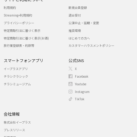
利用規約
新規会員登録
Streaming+利用規約
退会受付
プライバシーポリシー
公演中止・延期・変更
特定商取引法に基づく表示
推奨環境
特定商取引法に基づく表示(お酒)
はじめての方へ
旅行業登録表・約款等
カスタマーハラスメントポリシー
スマートフォンアプリ
公式SNS
イープラスアプリ
X
チラシクラシック
Facebook
チラシミュージアム
Youtube
Instagram
TikTok
会社情報
株式会社イープラス
プレスリリース