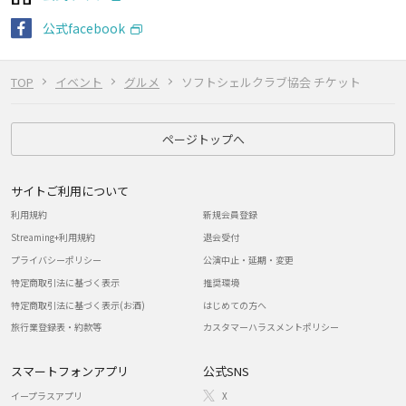
公式facebook
TOP
イベント
グルメ
ソフトシェルクラブ協会 チケット
ページトップへ
サイトご利用について
利用規約
新規会員登録
Streaming+利用規約
退会受付
プライバシーポリシー
公演中止・延期・変更
特定商取引法に基づく表示
推奨環境
特定商取引法に基づく表示(お酒)
はじめての方へ
旅行業登録表・約款等
カスタマーハラスメントポリシー
スマートフォンアプリ
公式SNS
イープラスアプリ
X