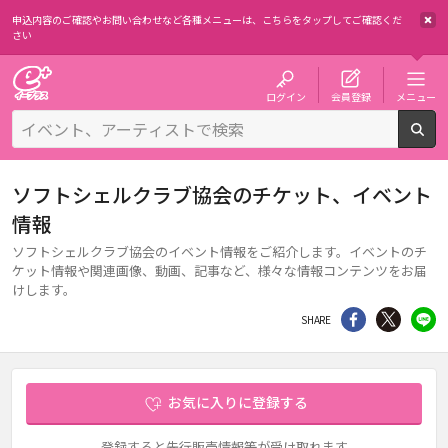
申込内容のご確認やお問い合わせなど各種メニューは、
こちらをタップしてご確認くだ
さい
チケット予約・購入・販売のイープラス
ログイン
会員登録
メニュー
検
ソフトシェルクラブ協会のチケット、イベント
情報
ソフトシェルクラブ協会のイベント情報をご紹介します。イベントのチ
ケット情報や関連画像、動画、記事など、様々な情報コンテンツをお届
けします。
シェア
Twitter
li
SHARE
お気に入りに登録する
登録すると先行販売情報等が受け取れます