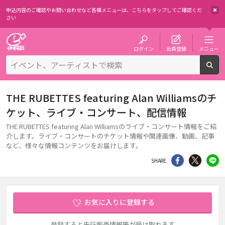
申込内容のご確認やお問い合わせなど各種メニューは、
こちらをタップしてご確認くだ
さい
チケット予約・購入・販売のイープラス
ログイン
会員登録
メニュー
検
THE RUBETTES featuring Alan Williamsのチ
ケット、ライブ・コンサート、配信情報
THE RUBETTES featuring Alan Williamsのライブ・コンサート情報をご紹
介します。ライブ・コンサートのチケット情報や関連画像、動画、記事
など、様々な情報コンテンツをお届けします。
シェア
Twitter
li
SHARE
お気に入りに登録する
登録すると先行販売情報等が受け取れます