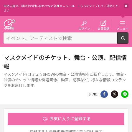
申込内容のご確認やお問い合わせなど各種メニューは、
こちらをタップしてご確認くだ
さい
チケット予約・購入・販売のイープラス
ログイン
会員登録
メニュー
検
マスクメイドのチケット、舞台・公演、配信情
報
マスクメイド(コミュ☆SHOW)の舞台・公演情報をご紹介します。舞台・
公演のチケット情報や関連画像、動画、記事など、様々な情報コンテン
ツをお届けします。
シェア
Twitter
li
SHARE
お気に入りに登録する
登録すると先行販売情報等が受け取れます