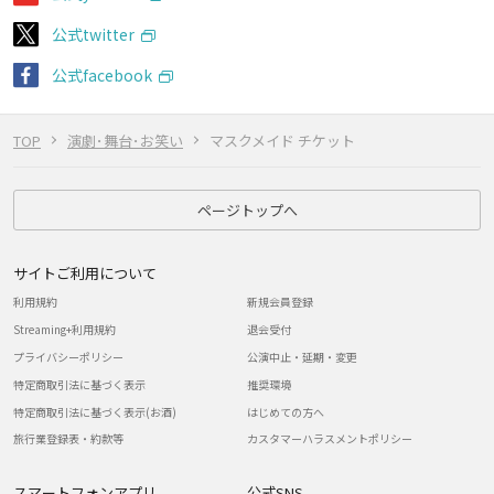
公式twitter
公式facebook
TOP
演劇･舞台･お笑い
マスクメイド チケット
ページトップへ
サイトご利用について
利用規約
新規会員登録
Streaming+利用規約
退会受付
プライバシーポリシー
公演中止・延期・変更
特定商取引法に基づく表示
推奨環境
特定商取引法に基づく表示(お酒)
はじめての方へ
旅行業登録表・約款等
カスタマーハラスメントポリシー
スマートフォンアプリ
公式SNS