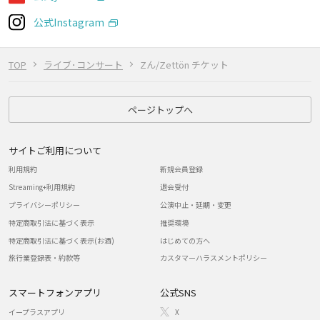
公式Instagram
TOP
ライブ･コンサート
Zん/Zettön チケット
ページトップへ
サイトご利用について
利用規約
新規会員登録
Streaming+利用規約
退会受付
プライバシーポリシー
公演中止・延期・変更
特定商取引法に基づく表示
推奨環境
特定商取引法に基づく表示(お酒)
はじめての方へ
旅行業登録表・約款等
カスタマーハラスメントポリシー
スマートフォンアプリ
公式SNS
イープラスアプリ
X