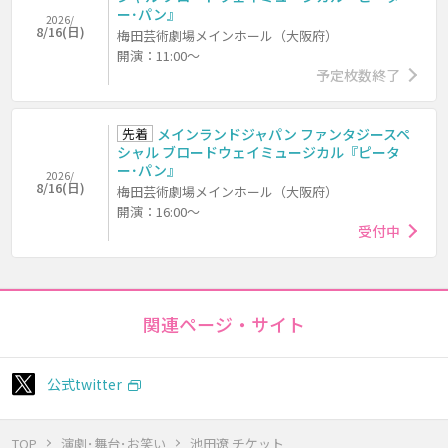
ー･パン』
2026/
8/16(日)
梅田芸術劇場メインホール（大阪府）
開演：11:00～
予定枚数終了
先着
メインランドジャパン ファンタジースペ
シャル ブロードウェイミュージカル『ピータ
ー･パン』
2026/
8/16(日)
梅田芸術劇場メインホール（大阪府）
開演：16:00～
受付中
関連ページ・サイト
公式twitter
TOP
演劇･舞台･お笑い
池田遼 チケット