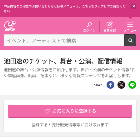
申込内容のご確認やお問い合わせなど各種メニューは、
こちらをタップしてご確認くだ
さい
チケット予約・購入・販売のイープラス
ログイン
会員登録
メニュー
検
池田遼のチケット、舞台・公演、配信情報
池田遼の舞台・公演情報をご紹介します。舞台・公演のチケット情報3件
や関連画像、動画、記事など、様々な情報コンテンツをお届けします。
シェア
Twitter
li
SHARE
お気に入りに登録する
登録すると先行販売情報等が受け取れます