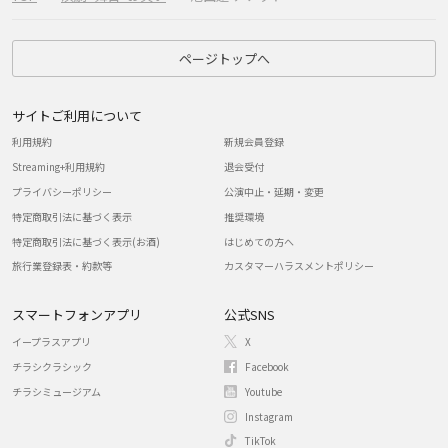
ページトップへ
サイトご利用について
利用規約
新規会員登録
Streaming+利用規約
退会受付
プライバシーポリシー
公演中止・延期・変更
特定商取引法に基づく表示
推奨環境
特定商取引法に基づく表示(お酒)
はじめての方へ
旅行業登録表・約款等
カスタマーハラスメントポリシー
スマートフォンアプリ
公式SNS
イープラスアプリ
X
チラシクラシック
Facebook
チラシミュージアム
Youtube
Instagram
TikTok