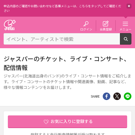
申込内容のご確認やお問い合わせなど各種メニューは、
こちらをタップしてご確認くだ
さい
チケット予約・購入・販売のイープラス
ログイン
会員登録
メニュー
検
ジャスパーのチケット、ライブ・コンサート、
配信情報
ジャスパー(北海道出身のバンド)のライブ・コンサート情報をご紹介しま
す。ライブ・コンサートのチケット情報や関連画像、動画、記事など、
様々な情報コンテンツをお届けします。
シェア
Twitter
li
SHARE
お気に入りに登録する
登録すると先行販売情報等が受け取れます