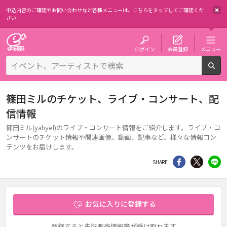
申込内容のご確認やお問い合わせなど各種メニューは、
こちらをタップしてご確認くだ
さい
チケット予約・購入・販売のイープラス
ログイン
会員登録
メニュー
検
篠田ミルのチケット、ライブ・コンサート、配
信情報
篠田ミル(yahyel)のライブ・コンサート情報をご紹介します。ライブ・コ
ンサートのチケット情報や関連画像、動画、記事など、様々な情報コン
テンツをお届けします。
シェア
Twitter
li
SHARE
お気に入りに登録する
登録すると先行販売情報等が受け取れます