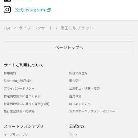
公式instagram
TOP
ライブ･コンサート
篠田ミル チケット
ページトップへ
サイトご利用について
利用規約
新規会員登録
Streaming+利用規約
退会受付
プライバシーポリシー
公演中止・延期・変更
特定商取引法に基づく表示
推奨環境
特定商取引法に基づく表示(お酒)
はじめての方へ
旅行業登録表・約款等
カスタマーハラスメントポリシー
スマートフォンアプリ
公式SNS
イープラスアプリ
X