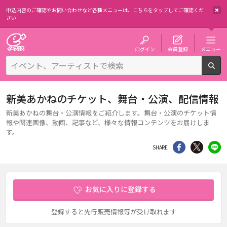
申込内容のご確認やお問い合わせなど各種メニューは、
こちらをタップしてご確認くだ
さい
チケット予約・購入・販売のイープラス
ログイン
会員登録
メニュー
検
新美あかねのチケット、舞台・公演、配信情報
新美あかねの舞台・公演情報をご紹介します。舞台・公演のチケット情
報や関連画像、動画、記事など、様々な情報コンテンツをお届けしま
す。
シェア
Twitter
li
SHARE
お気に入りに登録する
登録すると先行販売情報等が受け取れます