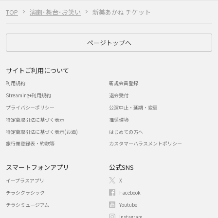
TOP
演劇･舞台･お笑い
新美あかね チケット
ページトップへ
サイトご利用について
利用規約
新規会員登録
Streaming+利用規約
退会受付
プライバシーポリシー
公演中止・延期・変更
特定商取引法に基づく表示
推奨環境
特定商取引法に基づく表示(お酒)
はじめての方へ
旅行業登録表・約款等
カスタマーハラスメントポリシー
スマートフォンアプリ
公式SNS
イープラスアプリ
X
チラシクラシック
Facebook
チラシミュージアム
Youtube
Instagram