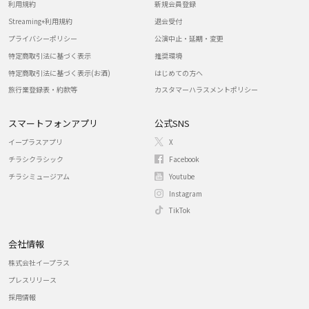
利用規約
新規会員登録
Streaming+利用規約
退会受付
プライバシーポリシー
公演中止・延期・変更
特定商取引法に基づく表示
推奨環境
特定商取引法に基づく表示(お酒)
はじめての方へ
旅行業登録表・約款等
カスタマーハラスメントポリシー
スマートフォンアプリ
公式SNS
イープラスアプリ
X
チラシクラシック
Facebook
チラシミュージアム
Youtube
Instagram
TikTok
会社情報
株式会社イープラス
プレスリリース
採用情報