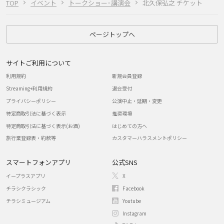
TOP
イベント
トークショー･講演会
北久保弘之 チケット
ページトップへ
サイトご利用について
利用規約
新規会員登録
Streaming+利用規約
退会受付
プライバシーポリシー
公演中止・延期・変更
特定商取引法に基づく表示
推奨環境
特定商取引法に基づく表示(お酒)
はじめての方へ
旅行業登録表・約款等
カスタマーハラスメントポリシー
スマートフォンアプリ
公式SNS
イープラスアプリ
X
チラシクラシック
Facebook
チラシミュージアム
Youtube
Instagram