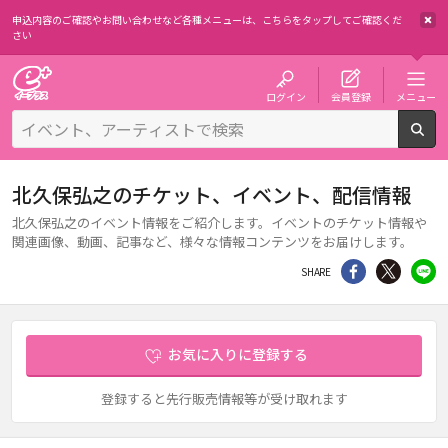
申込内容のご確認やお問い合わせなど各種メニューは、
こちらをタップしてご確認くだ
さい
チケット予約・購入・販売のイープラス
ログイン
会員登録
メニュー
検
北久保弘之のチケット、イベント、配信情報
北久保弘之のイベント情報をご紹介します。イベントのチケット情報や
関連画像、動画、記事など、様々な情報コンテンツをお届けします。
シェア
Twitter
li
SHARE
お気に入りに登録する
登録すると先行販売情報等が受け取れます