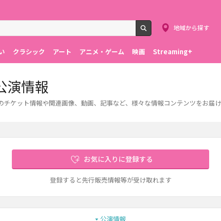
地域から探す
検索
い
クラシック
アート
アニメ・ゲーム
映画
Streaming+
公演情報
演のチケット情報や関連画像、動画、記事など、様々な情報コンテンツをお届
お気に入りに登録する
登録すると先行販売情報等が受け取れます
公演情報