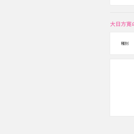
大日方寛
種別