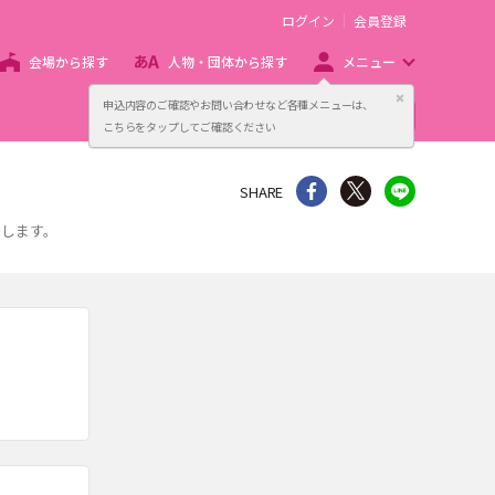
ログイン
会員登録
会場から探す
人物・団体から探す
メニュー
閉じる
申込内容のご確認やお問い合わせなど各種メニューは、
主催者向け販売サービス
こちらをタップしてご確認ください
シェア
Twitter
line
SHARE
けします。