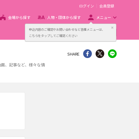
ログイン
会員登録
会場から探す
人物・団体から探す
メニュー
閉じる
申込内容のご確認やお問い合わせなど各種メニューは、
主催者向け販売サービス
こちらをタップしてご確認ください
シェア
Twitter
line
SHARE
動画、記事など、様々な情