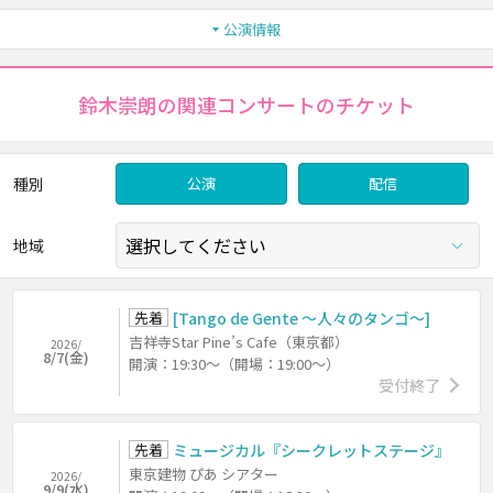
公演情報
鈴木崇朗の関連コンサートのチケット
種別
公演
配信
地域
先着
[Tango de Gente ～人々のタンゴ～]
吉祥寺Star Pine’s Cafe（東京都）
2026/
8/7(金)
開演：19:30～（開場：19:00～）
受付終了
先着
ミュージカル『シークレットステージ』
東京建物 ぴあ シアター
2026/
9/9(水)