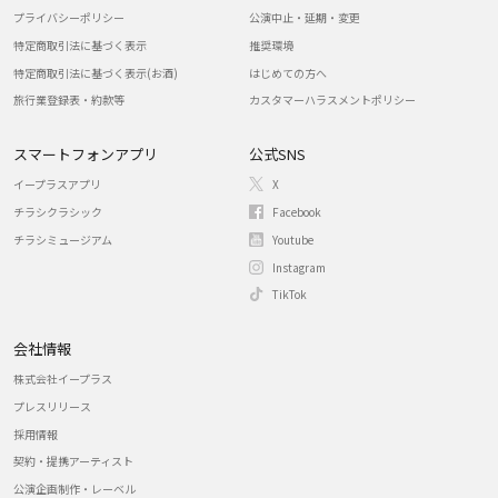
プライバシーポリシー
公演中止・延期・変更
特定商取引法に基づく表示
推奨環境
特定商取引法に基づく表示(お酒)
はじめての方へ
旅行業登録表・約款等
カスタマーハラスメントポリシー
スマートフォンアプリ
公式SNS
イープラスアプリ
X
チラシクラシック
Facebook
チラシミュージアム
Youtube
Instagram
TikTok
会社情報
株式会社イープラス
プレスリリース
採用情報
契約・提携アーティスト
公演企画制作・レーベル