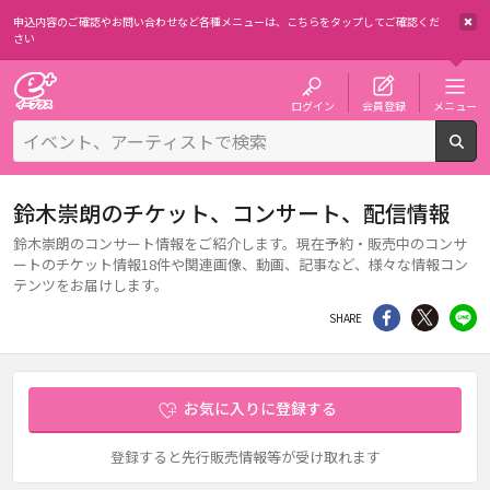
申込内容のご確認やお問い合わせなど各種メニューは、
こちらをタップしてご確認くだ
さい
チケット予約・購入・販売のイープラス
ログイン
会員登録
メニュー
検
鈴木崇朗のチケット、コンサート、配信情報
鈴木崇朗のコンサート情報をご紹介します。現在予約・販売中のコンサ
ートのチケット情報18件や関連画像、動画、記事など、様々な情報コン
テンツをお届けします。
シェア
Twitter
li
SHARE
お気に入りに登録する
登録すると先行販売情報等が受け取れます