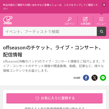
申込内容のご確認やお問い合わせなど各種メニューは、
こちらをタップしてご確認くだ
さい
チケット予約・購入・販売のイープラス
ログイン
会員登録
メニュー
検
offseasonのチケット、ライブ・コンサート、
配信情報
offseason(沖縄のバンド)のライブ・コンサート情報をご紹介します。ラ
イブ・コンサートのチケット情報や関連画像、動画、記事など、様々な
情報コンテンツをお届けします。
シェア
Twitter
li
SHARE
お気に入りに登録する
登録すると先行販売情報等が受け取れます