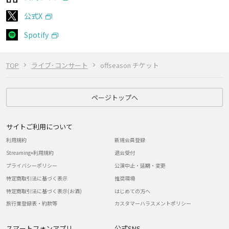
公式X
Spotify
TOP
ライブ･コンサート
offseason チケット
ページトップへ
サイトご利用について
利用規約
新規会員登録
Streaming+利用規約
退会受付
プライバシーポリシー
公演中止・延期・変更
特定商取引法に基づく表示
推奨環境
特定商取引法に基づく表示(お酒)
はじめての方へ
旅行業登録表・約款等
カスタマーハラスメントポリシー
スマートフォンアプリ
公式SNS