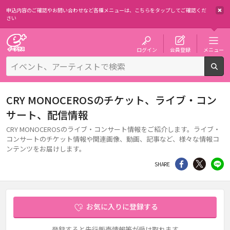
申込内容のご確認やお問い合わせなど各種メニューは、
こちらをタップしてご確認くだ
さい
チケット予約・購入・販売のイープラス
ログイン
会員登録
メニュー
検
CRY MONOCEROSのチケット、ライブ・コン
サート、配信情報
CRY MONOCEROSのライブ・コンサート情報をご紹介します。ライブ・
コンサートのチケット情報や関連画像、動画、記事など、様々な情報コ
ンテンツをお届けします。
シェア
Twitter
li
SHARE
お気に入りに登録する
登録すると先行販売情報等が受け取れます