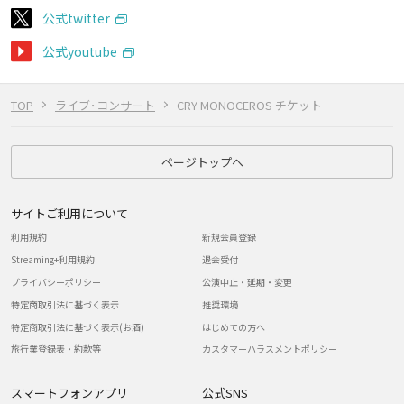
公式twitter
公式youtube
TOP
ライブ･コンサート
CRY MONOCEROS チケット
ページトップへ
サイトご利用について
利用規約
新規会員登録
Streaming+利用規約
退会受付
プライバシーポリシー
公演中止・延期・変更
特定商取引法に基づく表示
推奨環境
特定商取引法に基づく表示(お酒)
はじめての方へ
旅行業登録表・約款等
カスタマーハラスメントポリシー
スマートフォンアプリ
公式SNS