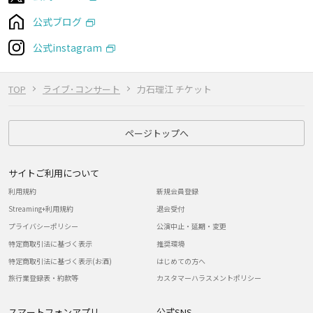
公式ブログ
公式instagram
TOP
ライブ･コンサート
力石理江 チケット
ページトップへ
サイトご利用について
利用規約
新規会員登録
Streaming+利用規約
退会受付
プライバシーポリシー
公演中止・延期・変更
特定商取引法に基づく表示
推奨環境
特定商取引法に基づく表示(お酒)
はじめての方へ
旅行業登録表・約款等
カスタマーハラスメントポリシー
スマートフォンアプリ
公式SNS