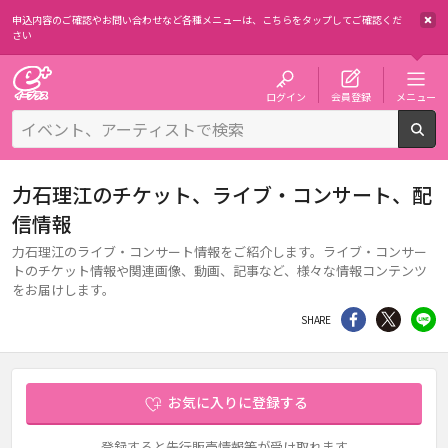
申込内容のご確認やお問い合わせなど各種メニューは、
こちらをタップしてご確認くだ
さい
チケット予約・購入・販売のイープラス
ログイン
会員登録
メニュー
検
力石理江のチケット、ライブ・コンサート、配
信情報
力石理江のライブ・コンサート情報をご紹介します。ライブ・コンサー
トのチケット情報や関連画像、動画、記事など、様々な情報コンテンツ
をお届けします。
シェア
Twitter
li
SHARE
お気に入りに登録する
登録すると先行販売情報等が受け取れます