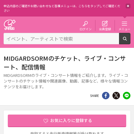
申込内容のご確認やお問い合わせなど各種メニューは、
こちらをタップしてご確認くだ
さい
チケット予約・購入・販売のイープラス
ログイン
会員登録
メニュー
検
MIDGARDSORMのチケット、ライブ・コンサ
ート、配信情報
MIDGARDSORMのライブ・コンサート情報をご紹介します。ライブ・コ
ンサートのチケット情報や関連画像、動画、記事など、様々な情報コン
テンツをお届けします。
シェア
Twitter
li
SHARE
お気に入りに登録する
登録すると先行販売情報等が受け取れます