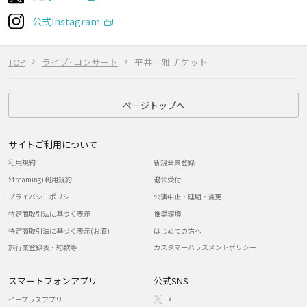
公式Instagram
TOP
ライブ･コンサート
平井一雅 チケット
ページトップへ
サイトご利用について
利用規約
新規会員登録
Streaming+利用規約
退会受付
プライバシーポリシー
公演中止・延期・変更
特定商取引法に基づく表示
推奨環境
特定商取引法に基づく表示(お酒)
はじめての方へ
旅行業登録表・約款等
カスタマーハラスメントポリシー
スマートフォンアプリ
公式SNS
イープラスアプリ
X