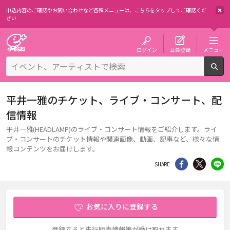
申込内容のご確認やお問い合わせなど各種メニューは、
こちらをタップしてご確認くだ
さい
チケット予約・購入・販売のイープラス
ログイン
会員登録
メニュー
検
平井一雅のチケット、ライブ・コンサート、配
信情報
平井一雅(HEADLAMP)のライブ・コンサート情報をご紹介します。ライ
ブ・コンサートのチケット情報や関連画像、動画、記事など、様々な情
報コンテンツをお届けします。
シェア
Twitter
li
SHARE
お気に入りに登録する
登録すると先行販売情報等が受け取れます