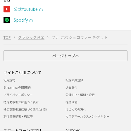
公式Youtube
Spotify
TOP
クラシック音楽
ヤナ･ボウシュコヴァー チケット
ページトップへ
サイトご利用について
利用規約
新規会員登録
Streaming+利用規約
退会受付
プライバシーポリシー
公演中止・延期・変更
特定商取引法に基づく表示
推奨環境
特定商取引法に基づく表示(お酒)
はじめての方へ
旅行業登録表・約款等
カスタマーハラスメントポリシー
スマートフォンアプリ
公式SNS