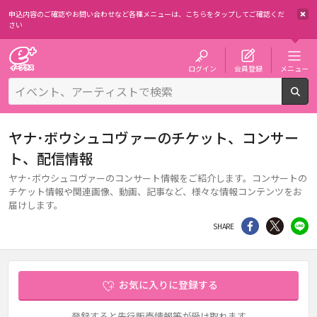
申込内容のご確認やお問い合わせなど各種メニューは、
こちらをタップしてご確認くだ
さい
チケット予約・購入・販売のイープラス
ログイン
会員登録
メニュー
検
ヤナ･ボウシュコヴァーのチケット、コンサー
ト、配信情報
ヤナ･ボウシュコヴァーのコンサート情報をご紹介します。コンサートの
チケット情報や関連画像、動画、記事など、様々な情報コンテンツをお
届けします。
シェア
Twitter
li
SHARE
お気に入りに登録する
登録すると先行販売情報等が受け取れます