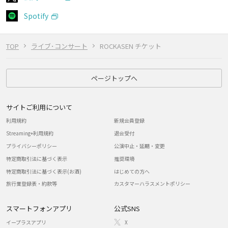
Spotify
TOP
ライブ･コンサート
ROCKASEN チケット
ページトップへ
サイトご利用について
利用規約
新規会員登録
Streaming+利用規約
退会受付
プライバシーポリシー
公演中止・延期・変更
特定商取引法に基づく表示
推奨環境
特定商取引法に基づく表示(お酒)
はじめての方へ
旅行業登録表・約款等
カスタマーハラスメントポリシー
スマートフォンアプリ
公式SNS
イープラスアプリ
X