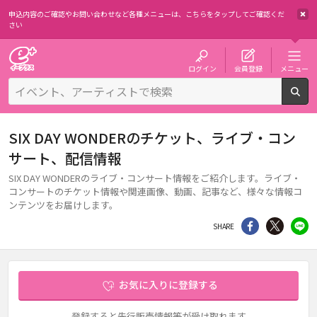
申込内容のご確認やお問い合わせなど各種メニューは、
こちらをタップしてご確認くだ
さい
チケット予約・購入・販売のイープラス
ログイン
会員登録
メニュー
検
SIX DAY WONDERのチケット、ライブ・コン
サート、配信情報
SIX DAY WONDERのライブ・コンサート情報をご紹介します。ライブ・
コンサートのチケット情報や関連画像、動画、記事など、様々な情報コ
ンテンツをお届けします。
シェア
Twitter
li
SHARE
お気に入りに登録する
登録すると先行販売情報等が受け取れます