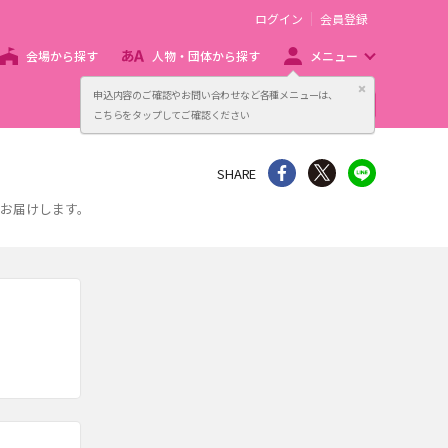
ログイン
会員登録
会場から探す
人物・団体から探す
メニュー
閉じる
申込内容のご確認やお問い合わせなど各種メニューは、
主催者向け販売サービス
こちらをタップしてご確認ください
シェア
Twitter
line
SHARE
をお届けします。