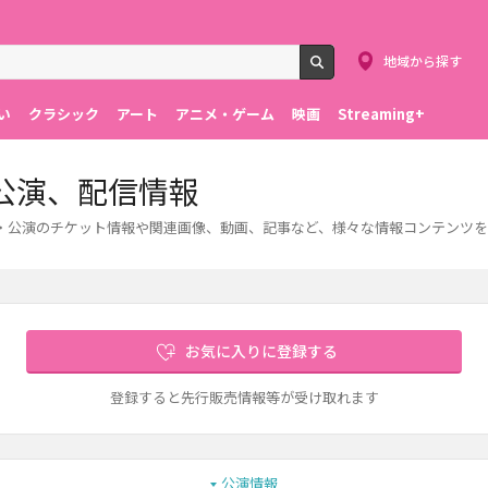
地域から探す
検索
い
クラシック
アート
アニメ・ゲーム
映画
Streaming+
公演、配信情報
台・公演のチケット情報や関連画像、動画、記事など、様々な情報コンテンツ
お気に入りに登録する
登録すると先行販売情報等が受け取れます
公演情報