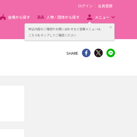
ログイン
会員登録
会場から探す
人物・団体から探す
メニュー
閉じる
申込内容のご確認やお問い合わせなど各種メニューは、
主催者向け販売サービス
こちらをタップしてご確認ください
シェア
Twitter
line
SHARE
。