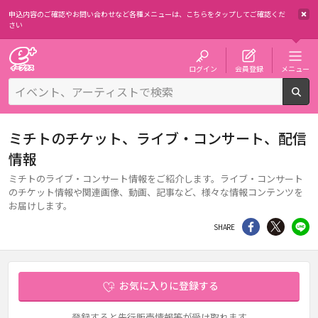
申込内容のご確認やお問い合わせなど各種メニューは、
こちらをタップしてご確認くだ
さい
チケット予約・購入・販売のイープラス
ログイン
会員登録
メニュー
検
ミチトのチケット、ライブ・コンサート、配信
情報
ミチトのライブ・コンサート情報をご紹介します。ライブ・コンサート
のチケット情報や関連画像、動画、記事など、様々な情報コンテンツを
お届けします。
シェア
Twitter
li
SHARE
お気に入りに登録する
登録すると先行販売情報等が受け取れます