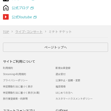
公式ブログ
公式Youtube
TOP
ライブ･コンサート
ミチト チケット
ページトップへ
サイトご利用について
利用規約
新規会員登録
Streaming+利用規約
退会受付
プライバシーポリシー
公演中止・延期・変更
特定商取引法に基づく表示
推奨環境
特定商取引法に基づく表示(お酒)
はじめての方へ
旅行業登録表・約款等
カスタマーハラスメントポリシー
スマートフォンアプリ
公式SNS