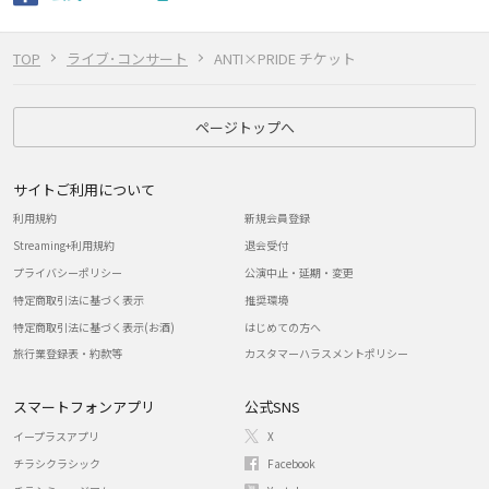
TOP
ライブ･コンサート
ANTI×PRIDE チケット
ページトップへ
サイトご利用について
利用規約
新規会員登録
Streaming+利用規約
退会受付
プライバシーポリシー
公演中止・延期・変更
特定商取引法に基づく表示
推奨環境
特定商取引法に基づく表示(お酒)
はじめての方へ
旅行業登録表・約款等
カスタマーハラスメントポリシー
スマートフォンアプリ
公式SNS
イープラスアプリ
X
チラシクラシック
Facebook