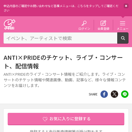
申込内容のご確認やお問い合わせなど各種メニューは、
こちらをタップしてご確認くだ
さい
チケット予約・購入・販売のイープラス
ログイン
会員登録
メニュー
検
ANTI×PRIDEのチケット、ライブ・コンサー
ト、配信情報
ANTI×PRIDEのライブ・コンサート情報をご紹介します。ライブ・コン
サートのチケット情報や関連画像、動画、記事など、様々な情報コンテ
ンツをお届けします。
シェア
Twitter
li
SHARE
お気に入りに登録する
登録すると先行販売情報等が受け取れます