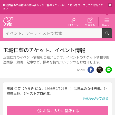
申込内容のご確認やお問い合わせなど各種メニューは、
こちらをタップしてご確認くだ
さい
チケット予約・購入・販売のイープラス
ログイン
会員登録
メニュー
検
玉城仁菜のチケット、イベント情報
玉城仁菜のイベント情報をご紹介します。イベントのチケット情報や関
連画像、動画、記事など、様々な情報コンテンツをお届けします。
シェア
Twitter
li
SHARE
玉城 仁菜（たまき にな、1996年2月29日 - ）は日本の女性声優。沖
縄県出身。ジャストプロ所属。
Wikipediaで見る
お気に入りに登録する