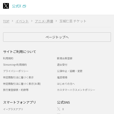
公式X
TOP
イベント
アニメ･声優
玉城仁菜 チケット
ページトップへ
サイトご利用について
利用規約
新規会員登録
Streaming+利用規約
退会受付
プライバシーポリシー
公演中止・延期・変更
特定商取引法に基づく表示
推奨環境
特定商取引法に基づく表示(お酒)
はじめての方へ
旅行業登録表・約款等
カスタマーハラスメントポリシー
スマートフォンアプリ
公式SNS
イープラスアプリ
X