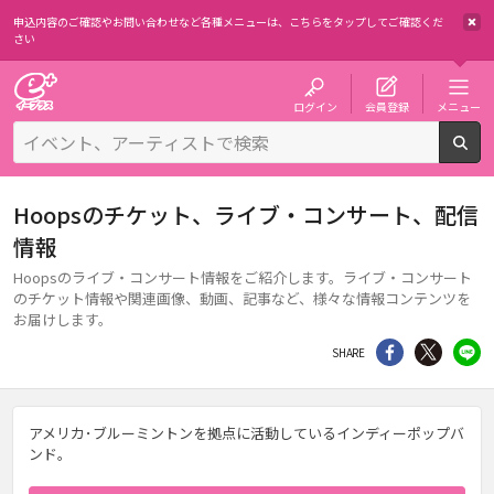
申込内容のご確認やお問い合わせなど各種メニューは、
こちらをタップしてご確認くだ
さい
チケット予約・購入・販売のイープラス
ログイン
会員登録
メニュー
検
Hoopsのチケット、ライブ・コンサート、配信
情報
Hoopsのライブ・コンサート情報をご紹介します。ライブ・コンサート
のチケット情報や関連画像、動画、記事など、様々な情報コンテンツを
お届けします。
シェア
Twitter
li
SHARE
アメリカ･ブルーミントンを拠点に活動しているインディーポップバ
ンド。