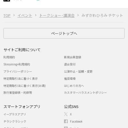
TOP
イベント
トークショー･講演会
みずかわひろみ チケット
ページトップへ
サイトご利用について
利用規約
新規会員登録
Streaming+利用規約
退会受付
プライバシーポリシー
公演中止・延期・変更
特定商取引法に基づく表示
推奨環境
特定商取引法に基づく表示(お酒)
はじめての方へ
旅行業登録表・約款等
カスタマーハラスメントポリシー
スマートフォンアプリ
公式SNS
イープラスアプリ
X
チラシクラシック
Facebook