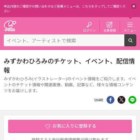
申込内容のご確認やお問い合わせなど各種メニューは、
こちらをタップしてご確認くだ
さい
チケット予約・購入・販売のイープラス
ログイン
会員登録
メニュー
検
みずかわひろみのチケット、イベント、配信情
報
みずかわひろみ(イラストレーター)のイベント情報をご紹介します。イベ
ントのチケット情報や関連画像、動画、記事など、様々な情報コンテン
ツをお届けします。
シェア
Twitter
li
SHARE
お気に入りに登録する
登録すると先行販売情報等が受け取れます