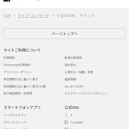
TOP
ライブ･コンサート
少女のゆめ。 チケット
ページトップへ
サイトご利用について
利用規約
新規会員登録
Streaming+利用規約
退会受付
プライバシーポリシー
公演中止・延期・変更
特定商取引法に基づく表示
推奨環境
特定商取引法に基づく表示(お酒)
はじめての方へ
旅行業登録表・約款等
カスタマーハラスメントポリシー
スマートフォンアプリ
公式SNS
イープラスアプリ
X
チラシクラシック
Facebook