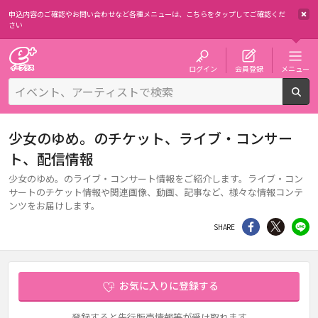
申込内容のご確認やお問い合わせなど各種メニューは、
こちらをタップしてご確認くだ
さい
チケット予約・購入・販売のイープラス
ログイン
会員登録
メニュー
検
少女のゆめ。のチケット、ライブ・コンサー
ト、配信情報
少女のゆめ。のライブ・コンサート情報をご紹介します。ライブ・コン
サートのチケット情報や関連画像、動画、記事など、様々な情報コンテ
ンツをお届けします。
シェア
Twitter
li
SHARE
お気に入りに登録する
登録すると先行販売情報等が受け取れます