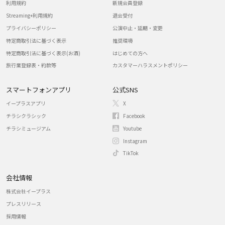
利用規約
新規会員登録
Streaming+利用規約
退会受付
プライバシーポリシー
公演中止・延期・変更
特定商取引法に基づく表示
推奨環境
特定商取引法に基づく表示(お酒)
はじめての方へ
旅行業登録表・約款等
カスタマーハラスメントポリシー
スマートフォンアプリ
公式SNS
イープラスアプリ
X
チラシクラシック
Facebook
チラシミュージアム
Youtube
Instagram
TikTok
会社情報
株式会社イープラス
プレスリリース
採用情報