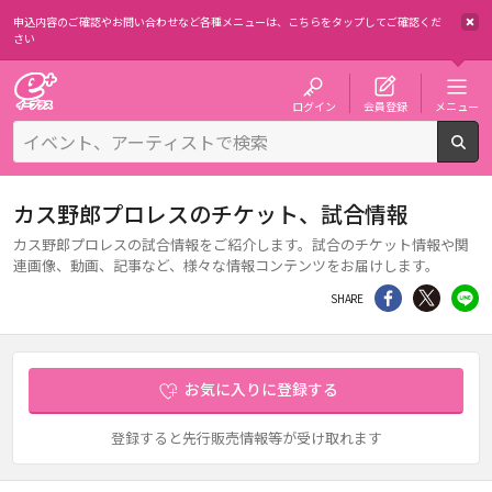
申込内容のご確認やお問い合わせなど各種メニューは、
こちらをタップしてご確認くだ
さい
チケット予約・購入・販売のイープラス
ログイン
会員登録
メニュー
検
カス野郎プロレスのチケット、試合情報
カス野郎プロレスの試合情報をご紹介します。試合のチケット情報や関
連画像、動画、記事など、様々な情報コンテンツをお届けします。
シェア
Twitter
li
SHARE
お気に入りに登録する
登録すると先行販売情報等が受け取れます