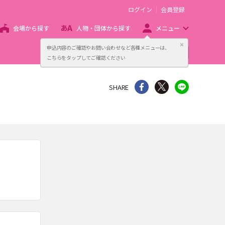
ログイン
会員登録
会場から探す
人物・団体から探す
メニュー
閉じる
申込内容のご確認やお問い合わせなど各種メニューは、
主催者向け販売サービス
こちらをタップしてご確認ください
シェア
Twitter
line
SHARE
。