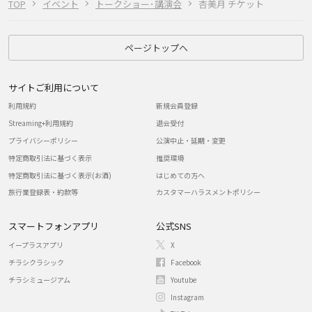
TOP
イベント
トークショー･講演会
杏美月 チケット
ページトップへ
サイトご利用について
利用規約
新規会員登録
Streaming+利用規約
退会受付
プライバシーポリシー
公演中止・延期・変更
特定商取引法に基づく表示
推奨環境
特定商取引法に基づく表示(お酒)
はじめての方へ
旅行業登録表・約款等
カスタマーハラスメントポリシー
スマートフォンアプリ
公式SNS
イープラスアプリ
X
チラシクラシック
Facebook
チラシミュージアム
Youtube
Instagram