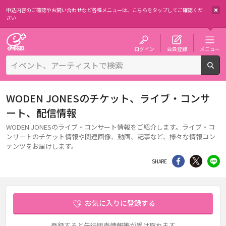
申込内容のご確認やお問い合わせなど各種メニューは、
こちらをタップしてご確認くだ
さい
チケット予約・購入・販売のイープラス
ログイン
会員登録
メニュー
検
WODEN JONESのチケット、ライブ・コンサ
ート、配信情報
WODEN JONESのライブ・コンサート情報をご紹介します。ライブ・コ
ンサートのチケット情報や関連画像、動画、記事など、様々な情報コン
テンツをお届けします。
シェア
Twitter
li
SHARE
お気に入りに登録する
登録すると先行販売情報等が受け取れます