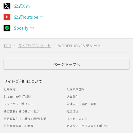
公式X
公式Youtube
Spotify
TOP
ライブ･コンサート
WODEN JONES チケット
ページトップへ
サイトご利用について
利用規約
新規会員登録
Streaming+利用規約
退会受付
プライバシーポリシー
公演中止・延期・変更
特定商取引法に基づく表示
推奨環境
特定商取引法に基づく表示(お酒)
はじめての方へ
旅行業登録表・約款等
カスタマーハラスメントポリシー