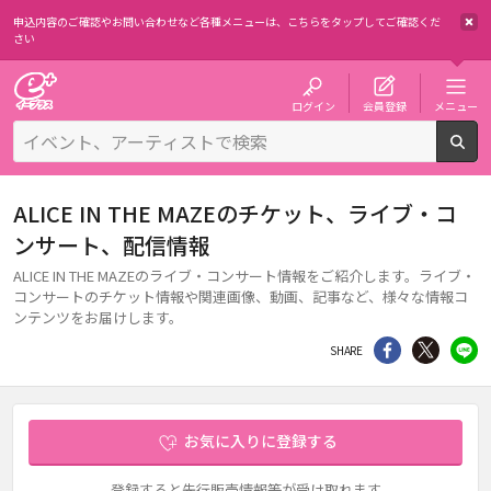
申込内容のご確認やお問い合わせなど各種メニューは、
こちらをタップしてご確認くだ
さい
チケット予約・購入・販売のイープラス
ログイン
会員登録
メニュー
検
ALICE IN THE MAZEのチケット、ライブ・コ
ンサート、配信情報
ALICE IN THE MAZEのライブ・コンサート情報をご紹介します。ライブ・
コンサートのチケット情報や関連画像、動画、記事など、様々な情報コ
ンテンツをお届けします。
シェア
Twitter
li
SHARE
お気に入りに登録する
登録すると先行販売情報等が受け取れます