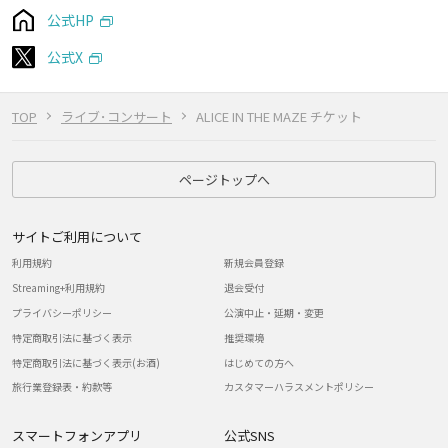
公式HP
公式X
TOP
ライブ･コンサート
ALICE IN THE MAZE チケット
ページトップへ
サイトご利用について
利用規約
新規会員登録
Streaming+利用規約
退会受付
プライバシーポリシー
公演中止・延期・変更
特定商取引法に基づく表示
推奨環境
特定商取引法に基づく表示(お酒)
はじめての方へ
旅行業登録表・約款等
カスタマーハラスメントポリシー
スマートフォンアプリ
公式SNS