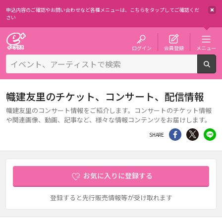
申込内容のご確認やお問い合わせなど各種メニューは、
こちらをタップしてご確認くだ
さい
チケット予約・購入・販売のイープラス
ログイン
会員登録
メニュー
検
幟建友里のチケット、コンサート、配信情報
幟建友里のコンサート情報をご紹介します。コンサートのチケット情報
や関連画像、動画、記事など、様々な情報コンテンツをお届けします。
シェア
Twitter
li
SHARE
お気に入りに登録する
登録すると先行販売情報等が受け取れます