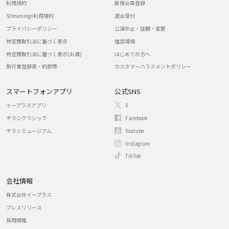
利用規約
新規会員登録
Streaming+利用規約
退会受付
プライバシーポリシー
公演中止・延期・変更
特定商取引法に基づく表示
推奨環境
特定商取引法に基づく表示(お酒)
はじめての方へ
旅行業登録表・約款等
カスタマーハラスメントポリシー
スマートフォンアプリ
公式SNS
イープラスアプリ
X
チラシクラシック
Facebook
チラシミュージアム
Youtube
Instagram
TikTok
会社情報
株式会社イープラス
プレスリリース
採用情報