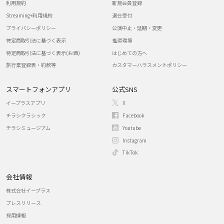
利用規約
新規会員登録
Streaming+利用規約
退会受付
プライバシーポリシー
公演中止・延期・変更
特定商取引法に基づく表示
推奨環境
特定商取引法に基づく表示(お酒)
はじめての方へ
旅行業登録表・約款等
カスタマーハラスメントポリシー
スマートフォンアプリ
公式SNS
イープラスアプリ
X
チラシクラシック
Facebook
チラシミュージアム
Youtube
Instagram
TikTok
会社情報
株式会社イープラス
プレスリリース
採用情報