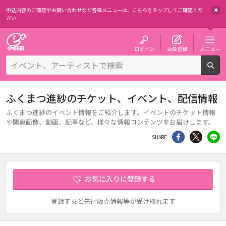
申込内容のご確認やお問い合わせなど各種メニューは、
こちらをタップしてご確認くだ
さい
チケット予約・購入・販売のイープラス
ログイン
会員登録
メニュー
検
ふくまつ進紗のチケット、イベント、配信情報
ふくまつ進紗のイベント情報をご紹介します。イベントのチケット情報
や関連画像、動画、記事など、様々な情報コンテンツをお届けします。
シェア
Twitter
li
SHARE
お気に入りに登録する
登録すると先行販売情報等が受け取れます