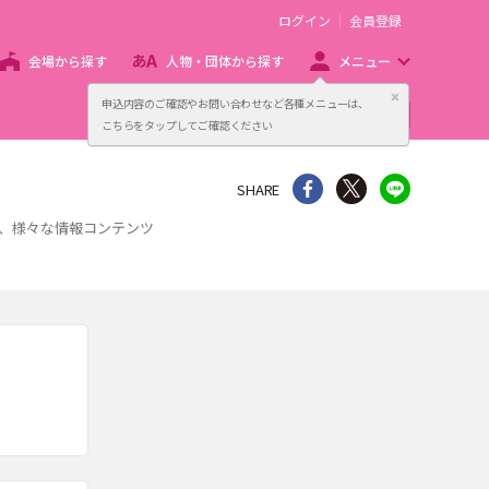
ログイン
会員登録
会場から探す
人物・団体から探す
メニュー
閉じる
申込内容のご確認やお問い合わせなど各種メニューは、
主催者向け販売サービス
こちらをタップしてご確認ください
シェア
Twitter
line
SHARE
ど、様々な情報コンテンツ