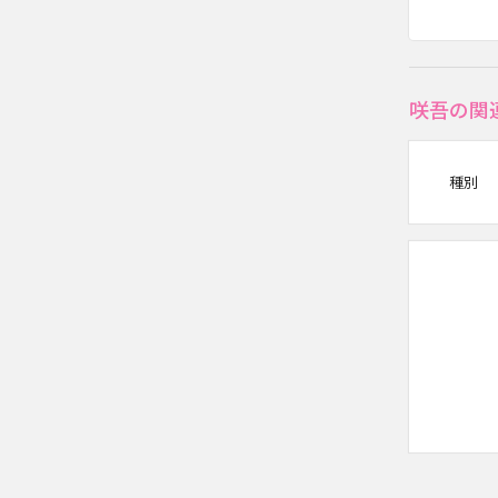
咲吾の関
種別