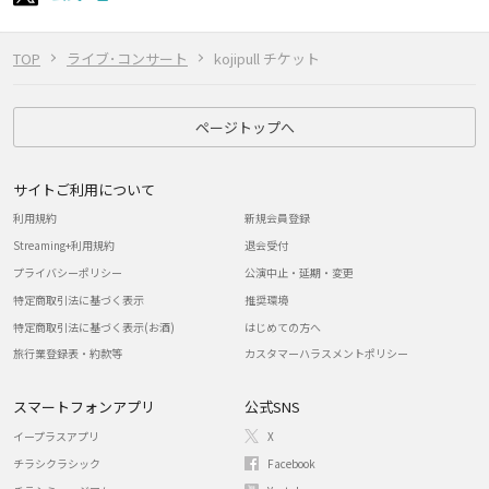
TOP
ライブ･コンサート
kojipull チケット
ページトップへ
サイトご利用について
利用規約
新規会員登録
Streaming+利用規約
退会受付
プライバシーポリシー
公演中止・延期・変更
特定商取引法に基づく表示
推奨環境
特定商取引法に基づく表示(お酒)
はじめての方へ
旅行業登録表・約款等
カスタマーハラスメントポリシー
スマートフォンアプリ
公式SNS
イープラスアプリ
X
チラシクラシック
Facebook