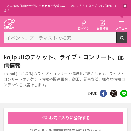
申込内容のご確認やお問い合わせなど各種メニューは、
こちらをタップしてご確認くだ
さい
チケット予約・購入・販売のイープラス
ログイン
会員登録
メニュー
検
kojipullのチケット、ライブ・コンサート、配
信情報
kojipull(こじぷる)のライブ・コンサート情報をご紹介します。ライブ・
コンサートのチケット情報や関連画像、動画、記事など、様々な情報コ
ンテンツをお届けします。
シェア
Twitter
li
SHARE
お気に入りに登録する
登録すると先行販売情報等が受け取れます