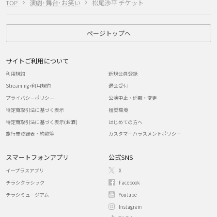
TOP
演劇･舞台･お笑い
松尾渉平 チケット
ページトップへ
サイトご利用について
利用規約
新規会員登録
Streaming+利用規約
退会受付
プライバシーポリシー
公演中止・延期・変更
特定商取引法に基づく表示
推奨環境
特定商取引法に基づく表示(お酒)
はじめての方へ
旅行業登録表・約款等
カスタマーハラスメントポリシー
スマートフォンアプリ
公式SNS
イープラスアプリ
X
チラシクラシック
Facebook
チラシミュージアム
Youtube
Instagram