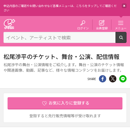
申込内容のご確認やお問い合わせなど各種メニューは、
こちらをタップしてご確認くだ
さい
チケット予約・購入・販売のイープラス
ログイン
会員登録
メニュー
検
松尾渉平のチケット、舞台・公演、配信情報
松尾渉平の舞台・公演情報をご紹介します。舞台・公演のチケット情報
や関連画像、動画、記事など、様々な情報コンテンツをお届けします。
シェア
Twitter
li
SHARE
お気に入りに登録する
登録すると先行販売情報等が受け取れます