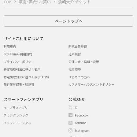
TOP
演劇･舞台･お笑い
浜崎大介 チケット
ページトップへ
サイトご利用について
利用規約
新規会員登録
Streaming+利用規約
退会受付
プライバシーポリシー
公演中止・延期・変更
特定商取引法に基づく表示
推奨環境
特定商取引法に基づく表示(お酒)
はじめての方へ
旅行業登録表・約款等
カスタマーハラスメントポリシー
スマートフォンアプリ
公式SNS
イープラスアプリ
X
チラシクラシック
Facebook
チラシミュージアム
Youtube
Instagram