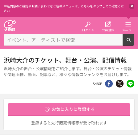
申込内容のご確認やお問い合わせなど各種メニューは、
こちらをタップしてご確認くだ
さい
チケット予約・購入・販売のイープラス
ログイン
会員登録
メニュー
検
浜崎大介のチケット、舞台・公演、配信情報
浜崎大介の舞台・公演情報をご紹介します。舞台・公演のチケット情報
や関連画像、動画、記事など、様々な情報コンテンツをお届けします。
シェア
Twitter
li
SHARE
お気に入りに登録する
登録すると先行販売情報等が受け取れます