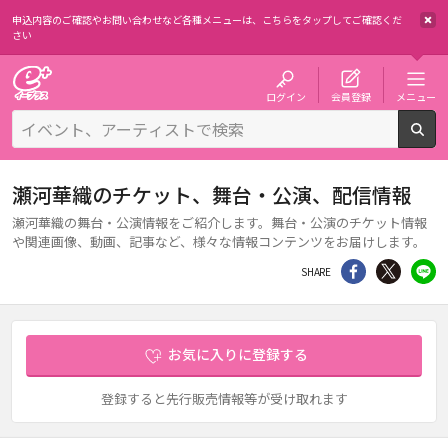
申込内容のご確認やお問い合わせなど各種メニューは、
こちらをタップしてご確認くだ
さい
チケット予約・購入・販売のイープラス
ログイン
会員登録
メニュー
検
瀬河華織のチケット、舞台・公演、配信情報
瀬河華織の舞台・公演情報をご紹介します。舞台・公演のチケット情報
や関連画像、動画、記事など、様々な情報コンテンツをお届けします。
シェア
Twitter
li
SHARE
お気に入りに登録する
登録すると先行販売情報等が受け取れます