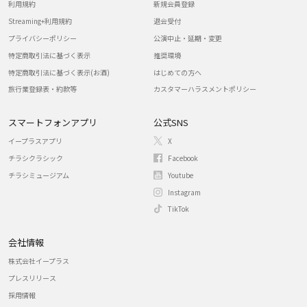
利用規約
新規会員登録
Streaming+利用規約
退会受付
プライバシーポリシー
公演中止・延期・変更
特定商取引法に基づく表示
推奨環境
特定商取引法に基づく表示(お酒)
はじめての方へ
旅行業登録表・約款等
カスタマーハラスメントポリシー
スマートフォンアプリ
公式SNS
イープラスアプリ
X
チラシクラシック
Facebook
チラシミュージアム
Youtube
Instagram
TikTok
会社情報
株式会社イープラス
プレスリリース
採用情報