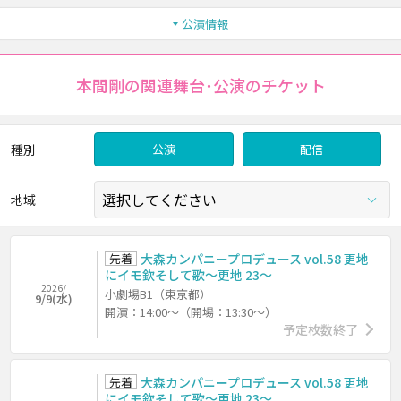
公演情報
本間剛の関連舞台･公演のチケット
種別
公演
配信
地域
先着
大森カンパニープロデュース vol.58 更地
にイモ欽そして歌～更地 23～
2026/
小劇場B1（東京都）
9/9(水)
開演：14:00～（開場：13:30～）
予定枚数終了
先着
大森カンパニープロデュース vol.58 更地
にイモ欽そして歌～更地 23～