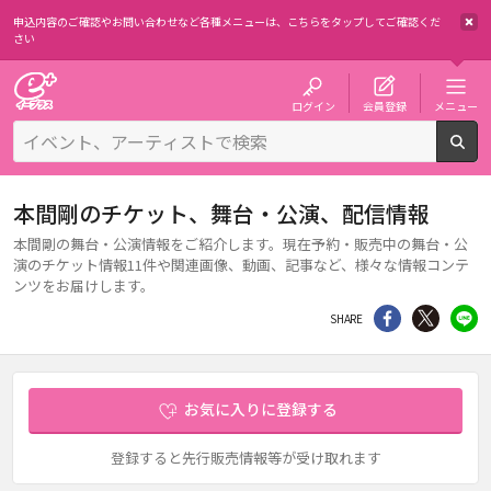
申込内容のご確認やお問い合わせなど各種メニューは、
こちらをタップしてご確認くだ
さい
チケット予約・購入・販売のイープラス
ログイン
会員登録
メニュー
検
本間剛のチケット、舞台・公演、配信情報
本間剛の舞台・公演情報をご紹介します。現在予約・販売中の舞台・公
演のチケット情報11件や関連画像、動画、記事など、様々な情報コンテ
ンツをお届けします。
シェア
Twitter
li
SHARE
お気に入りに登録する
登録すると先行販売情報等が受け取れます