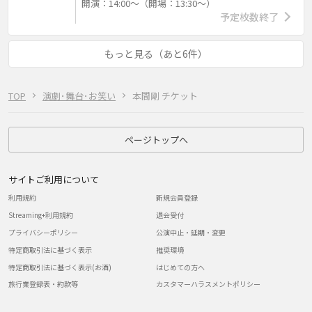
開演：14:00～（開場：13:30～）
予定枚数終了
もっと見る（あと6件）
TOP
演劇･舞台･お笑い
本間剛 チケット
ページトップへ
サイトご利用について
利用規約
新規会員登録
Streaming+利用規約
退会受付
プライバシーポリシー
公演中止・延期・変更
特定商取引法に基づく表示
推奨環境
特定商取引法に基づく表示(お酒)
はじめての方へ
旅行業登録表・約款等
カスタマーハラスメントポリシー