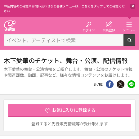
申込内容のご確認やお問い合わせなど各種メニューは、
こちらをタップしてご確認くだ
さい
チケット予約・購入・販売のイープラス
ログイン
会員登録
メニュー
検
木下愛華のチケット、舞台・公演、配信情報
木下愛華の舞台・公演情報をご紹介します。舞台・公演のチケット情報
や関連画像、動画、記事など、様々な情報コンテンツをお届けします。
シェア
Twitter
li
SHARE
お気に入りに登録する
登録すると先行販売情報等が受け取れます