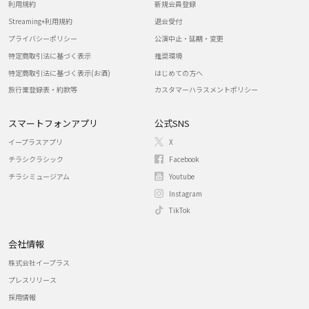
利用規約
新規会員登録
Streaming+利用規約
退会受付
プライバシーポリシー
公演中止・延期・変更
特定商取引法に基づく表示
推奨環境
特定商取引法に基づく表示(お酒)
はじめての方へ
旅行業登録表・約款等
カスタマーハラスメントポリシー
スマートフォンアプリ
公式SNS
イープラスアプリ
X
チラシクラシック
Facebook
チラシミュージアム
Youtube
Instagram
TikTok
会社情報
株式会社イープラス
プレスリリース
採用情報