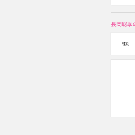
長岡聡季
種別