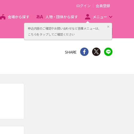
ログイン
会員登録
会場から探す
人物・団体から探す
メニュー
閉じる
申込内容のご確認やお問い合わせなど各種メニューは、
主催者向け販売サービス
こちらをタップしてご確認ください
シェア
Twitter
line
SHARE
。