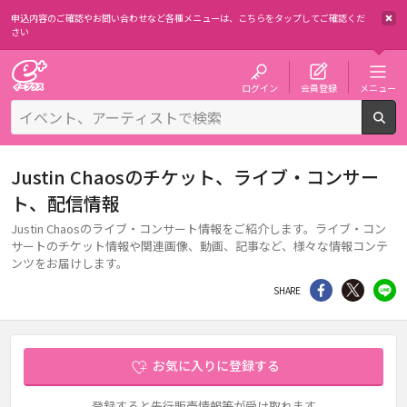
申込内容のご確認やお問い合わせなど各種メニューは、
こちらをタップしてご確認くだ
さい
チケット予約・購入・販売のイープラス
ログイン
会員登録
メニュー
検
Justin Chaosのチケット、ライブ・コンサー
ト、配信情報
Justin Chaosのライブ・コンサート情報をご紹介します。ライブ・コン
サートのチケット情報や関連画像、動画、記事など、様々な情報コンテ
ンツをお届けします。
シェア
Twitter
li
SHARE
お気に入りに登録する
登録すると先行販売情報等が受け取れます